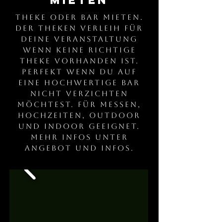
mieten
Theke oder Bar mieten.
Der Theken Verleih für
deine Veranstaltung
wenn keine richtige
Theke vorhanden ist.
Perfekt wenn du auf
eine Hochwertige Bar
nicht verzichten
möchtest. für Messen,
Hochzeiten, Outdoor
und Indoor geeignet.
Mehr Infos unter
Angebot und Infos.