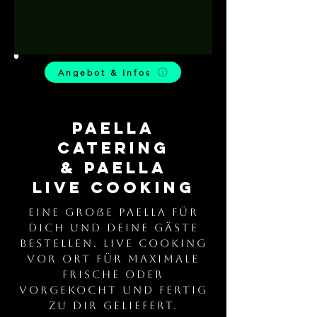
Angebot & Infos
Paella
Catering
& Paella
Live Cooking
Eine große Paella Für
dich und deine Gäste
Bestellen. live Cooking
vor Ort für maximale
Frische oder
vorgekocht und fertig
zu dir geliefert.