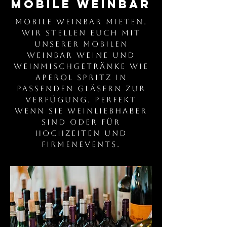
Mobile Weinbar
Mobile Weinbar mieten.
Wir Stellen euch mit
unserer Mobilen
Weinbar weine und
Weinmischgetränke wie
Aperol Spritz in
passenden Gläsern zur
Verfügung. Perfekt
wenn Sie Weinliebhaber
sind oder für
Hochzeiten und
Firmenevents.