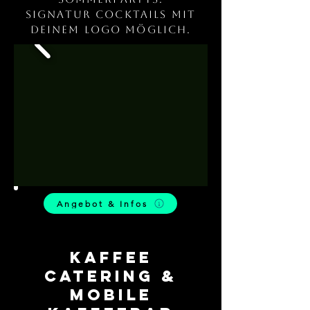
Signatur Cocktails mit
deinem Logo möglich.
Angebot & Infos
Kaffee
Catering &
mobile