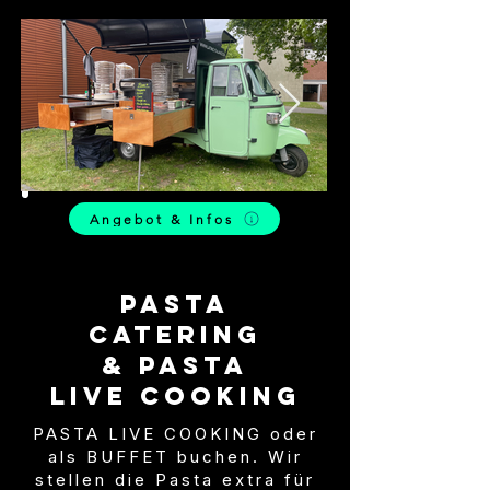
Angebot & Infos
PastA
Catering
& Pasta
Live Cooking
PASTA LIVE COOKING oder
als BUFFET buchen. Wir
stellen die Pasta extra für