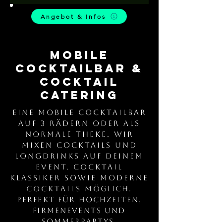
Angebot & Infos
Mobile
Cocktailbar &
Cocktail
Catering
Eine mobile Cocktailbar
auf 3 Rädern oder als
normale Theke. Wir
Mixen Cocktails und
Longdrinks auf deinem
Event. Cocktail
Klassiker sowie moderne
Cocktails
möglich.
Perfekt für Hochzeiten,
Firmenevents und
Sommerpartys.