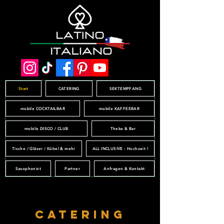
Start
CATERING
SEKTEMPFANG
mobile COCKTAILBAR
mobile KAFFEEBAR
mobile DISCO / CLUB
Theke & Bar
Tische / Gläser / Kübel & mehr
ALL INCLUSIVE - Hochzeit !
Saxophonist
Partner
Anfragen & Kontakt
Catering