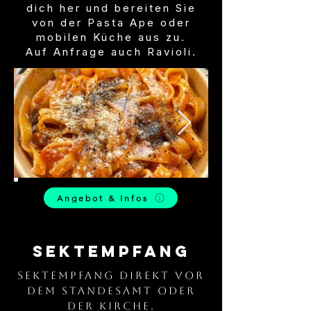
dich her und bereiten Sie
von der Pasta Ape oder
mobilen Küche aus zu.
Auf Anfrage auch Ravioli.
Angebot & Infos
Sektempfang
Sektempfang direkt vor
dem Standesamt oder
der Kirche.