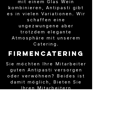
mit einem Glas Wein
kombinieren, Antipasti gibt
es in vielen Variationen. Wir
schaffen eine
ungezwungene aber
trotzdem elegante
Atmosphäre mit unserem
Catering.
Firmencatering
Sie möchten Ihre Mitarbeiter
guten Antipasti versorgen
oder verwöhnen? Beides ist
damit möglich, Bieten Sie
Ihren Mitarbeitern
kulinarischen
Gaumenschmauß welcher mit
Ihrem Betrieb in Verbindung
gebracht wird.
Die beste Visitenkarte für
Ihre Firma.