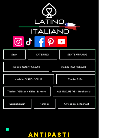
Start
CATERING
SEKTEMPFANG
mobile COCKTAILBAR
mobile KAFFEEBAR
mobile DISCO / CLUB
Theke & Bar
Tische / Gläser / Kübel & mehr
ALL INCLUSIVE - Hochzeit !
Saxophonist
Partner
Anfragen & Kontakt
Antipasti