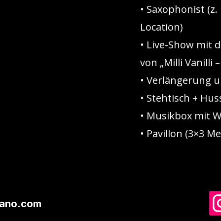
• Saxophonist (z.
Location)
• Live-Show mit 
von „Milli Vanilli
• Verlängerung 
• Stehtisch + Hus
• Musikbox mit 
• Pavillon (3×3 Me
iano.com