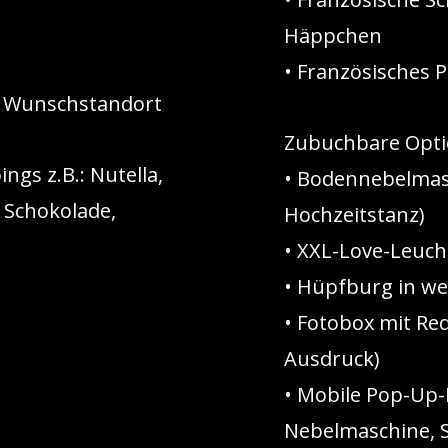
Häppchen
• Französisches 
m Wunschstandort
Zubuchbare Opti
gs z.B.: Nutella,
• Bodennebelmasc
 Schokolade,
Hochzeitstanz)
• XXL-Love-Leuc
• Hüpfburg in we
• Fotobox mit Req
Ausdruck)
• Mobile Pop-Up-D
Nebelmaschine, 