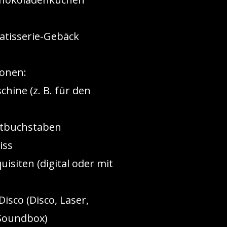
Patisserie-Gebäck
onen:
hine (z. B. für den
htbuchstaben
iss
uisiten (digital oder mit
isco (Disco, Laser,
Soundbox)