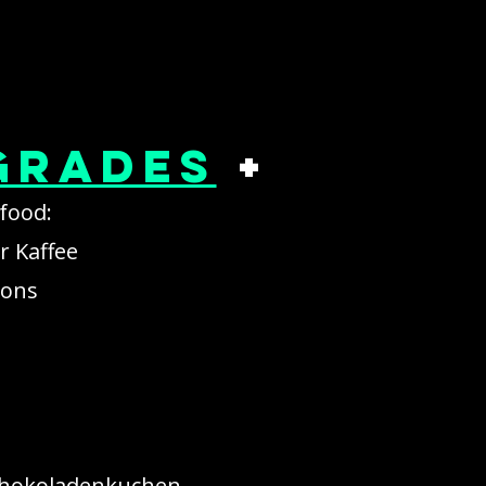
grades
+
food:
r Kaffee
rons
Schokoladenkuchen