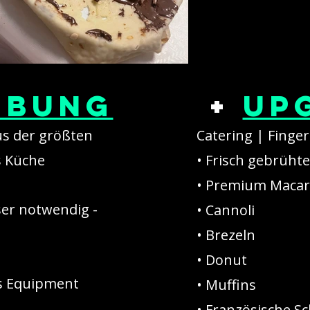
ibung
+
Up
us der größten
Catering | Finger
s Küche
• Frisch gebrühte
• Premium Maca
er notwendig -
• Cannoli
• Brezeln
• Donut
es Equipment
• Muffins
• Französische 