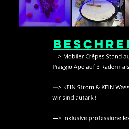
Beschre
—> Mobiler Crêpes Stand a
Piaggio Ape auf 3 Rädern al
—> KEIN Strom & KEIN Wass
wir sind autark !
—> inklusive professionell