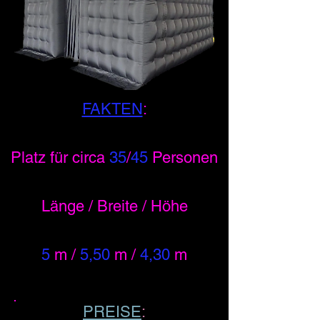
FAKTEN
:
Platz für circa
35
/
45
Personen
Länge / Breite / Höhe
5
m /
5,50
m /
4,30
m
PREISE
: