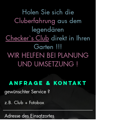
Holen Sie sich die
Cluberfahrung
aus dem
legendären
Checker`s Club
direkt in Ihren
Garten !!!
WIR HELFEN BEI PLANUNG
UND UMSETZUNG
!
Anfrage
&
KONTAKT
gewünschter Service ?
Adresse des Einsatzortes