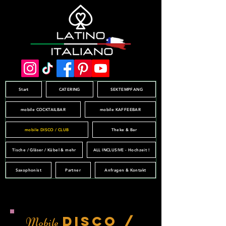
Start
CATERING
SEKTEMPFANG
mobile COCKTAILBAR
mobile KAFFEEBAR
mobile DISCO / CLUB
Theke & Bar
Tische / Gläser / Kübel & mehr
ALL INCLUSIVE - Hochzeit !
Saxophonist
Partner
Anfragen & Kontakt
DIsco /
Mobile