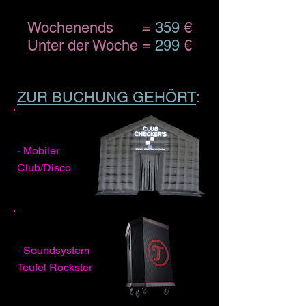
Wochenends =
359
€
Unter der Woche =
299
€
ZUR BUCHUNG GEHÖRT
:
-
Mobiler
Club/Disco
-
Soundsystem
Teufel Rockster