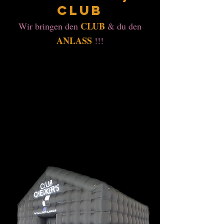
Club
CLU
B
Wir bringen den
& du den
ANL
ASS
!!!