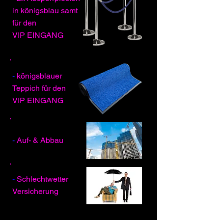
in königsblau samt
für den
VIP EINGANG
-
königsblauer
Teppich für den
VIP EINGANG
-
Auf- & Abbau
-
Schlechtwetter
Versicherung